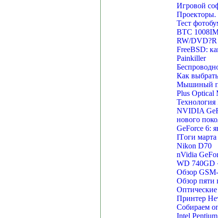
Игровой соф
Проекторы. 
Тест фотобу
BTC 1008IM
RW/DVD?R
FreeBSD: ка
Painkiller
Беспроводно
Как выбрать
Мышиный при
Plus Optical
Технология P
NVIDIA GeFo
нового поко
GeForce 6: 
ITоги марта
Nikon D70
nVidia GeFo
WD 740GD «R
Обзор GSM-
Обзор пяти
Оптические
Принтер Hew
Собираем оп
Intel Pentium