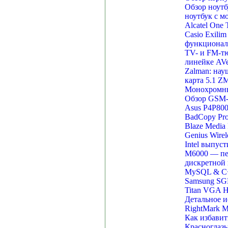
Обзор ноутб
ноутбук с м
Alcatel One 
Casio Exili
функционал
TV- и FM-тю
линейке AVe
Zalman: нау
карта 5.1 Z
Монохромны
Обзор GSM-т
Asus P4P800
BadCopy Pro
Blaze Media
Genius Wire
Intel выпус
M6000 — пер
дискретной
MySQL & C+
Samsung SG
Titan VGA H
Детальное и
RightMark M
Как избавит
Красноглазы