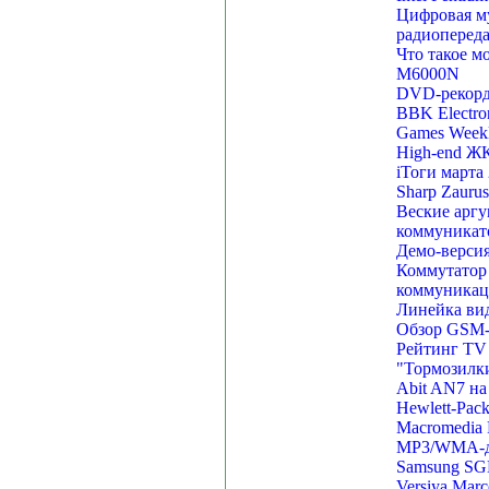
Цифровая м
радиоперед
Что такое м
M6000N
DVD-рекорд
BBK Electron
Games Weekl
High-end ЖК
iТоги марта
Sharp Zauru
Веские аргу
коммуникат
Демо-верси
Коммутатор 
коммуникац
Линейка ви
Обзор GSM-
Рейтинг TV
"Тормозилки
Abit AN7 на 
Hewlett-Pack
Macromedia 
MP3/WMA-д
Samsung SGH
Versiya Mar