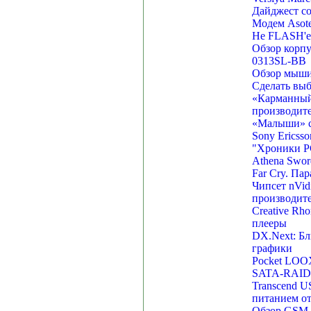
Дайджест со
Модем Asote
Не FLASH'
Обзор корпу
0313SL-BB
Обзор мыши L
Сделать вы
«Карманный
производит
«Малыши» ст
Sony Ericss
"Хроники PC
Athena Swor
Far Cry. Пар
Чипсет nVidi
производит
Creative Rh
плееры
DX.Next: Бл
графики
Pocket LOOX
SATA-RAID 
Transcend 
питанием о
Обзор GSM-