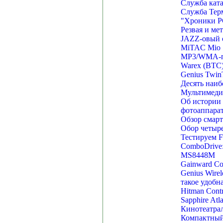
Служба ката
Служба Терм
"Хроники PC
Резвая и ме
JAZZ-овый 
MiTAC Mio 1
MP3/WMA-пл
Warex (BTC)
Genius Twin
Десять наиб
Мультимеди
Об истории 
фотоаппара
Обзор смарт
Обор четыре
Тестируем F
ComboDrive:
MS8448M
Gainward C
Genius Wirel
такое удобн
Hitman Contr
Sapphire A
Кинотеатрал
Компактный