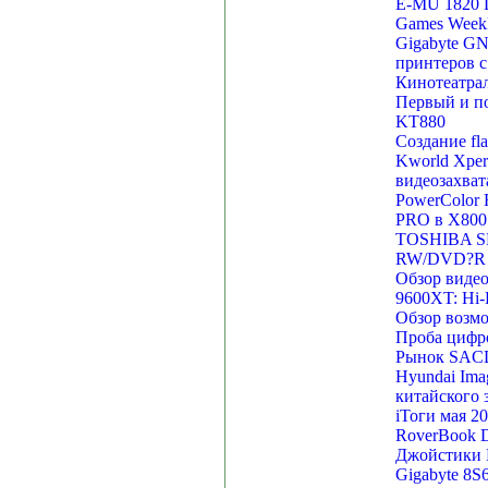
E-MU 1820 D
Games Weekl
Gigabyte GN
принтеров 
Кинотеатра
Первый и по
KT880
Создание f
Kworld Xpe
видеозахват
PowerColor 
PRO в X800 
TOSHIBA S
RW/DVD?R п
Обзор видео
9600XT: Hi-
Обзор возм
Проба цифр
Рынок SACD
Hyundai Ima
китайского 
iТоги мая 2
RoverBook D
Джойстики L
Gigabyte 8S