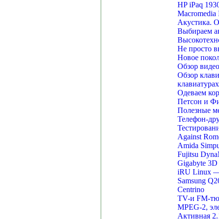
HP iPaq 193
Macromedia 
Акустика. О
Выбираем ак
Высокотехн
Не просто в
Новое покол
Обзор виде
Обзор клав
клавиатурах
Одеваем кор
Петсон и Фи
Полезные м
Телефон-дру
Тестирован
Against Rom
Amida Simpu
Fujitsu Dyn
Gigabyte 3D
iRU Linux 
Samsung Q20
Centrino
TV-и FM-тю
MPEG-2, эле
Активная 2.