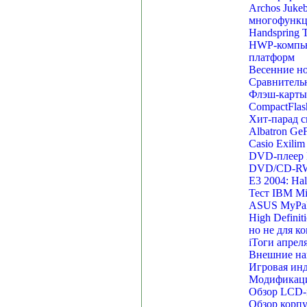
Archos Juke
многофункц
Handspring 
HWP-компьют
платформ
Весенние но
Сравнитель
Флэш-карты 
CompactFlas
Хит-парад 
Albatron Ge
Casio Exilim
DVD-плеер
DVD/CD-RW 
Е3 2004: Hal
Тест IBM Mi
ASUS MyPal
High Definit
но не для 
iТоги апрел
Внешние нак
Игровая инд
Модификаци
Обзор LCD-
Обзор корп