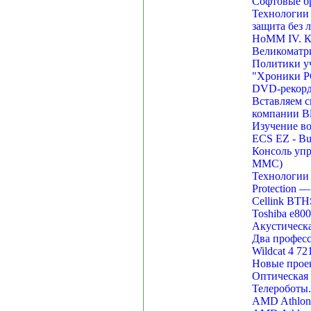
Софтовые бр
Технологии 
защита без 
HoMM IV. Ка
Великоматри
Политики у
"Хроники PC
DVD-рекорде
Вставляем с
компании Bl
Изучение во
ECS EZ - Bu
Консоль упр
MMC)
Технологии 
Protection 
Cellink BTH
Toshiba e80
Акустическа
Два професс
Wildcat 4 7
Новые прое
Оптическая
Телероботы.
AMD Athlon 