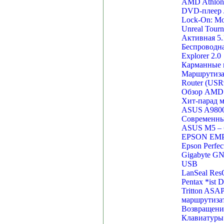
AMD Athlon6
DVD-плеер
Lock-On: Mo
Unreal Tour
Активная 5.
Беспроводная
Explorer 2.0
Карманные 
Маршрутизат
Router (USR
Обзор AMD 
Хит-парад 
ASUS A9800
Современный
ASUS M5 – 
EPSON EM
Epson Perfe
Gigabyte G
USB
LanSeal Res
Pentax *ist 
Tritton ASA
маршрутиза
Возвращени
Клавиатуры 