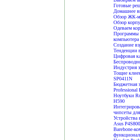
Готовые реш
Домашнее ви
Обзор ЖК-м
Обзор корпу
Одеваем кор
Программы д
компьютера
Создание вз
Тенденции в
Цифровая ка
Беспроводн
Индустрия з
Тощие клиен
SP0411N
Бюджетная з
Professional
Ноутбуки Rov
H590
Интегрирова
чипсеты для
Устройства 
Asus P4S800
Barebone-ко
функционал