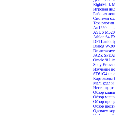
RightMark M
Игровая инд
Рабочая лош
Системы охл
Технологии 
Au1550 — а
ASUS M5200
Athlon 64 F
DFI LanParty
Dialog W-30
Dreamweave
JAZZ SPEAK
Oracle 9i Li
Sony Ericss
Изучение во
ST61G4 на о
Картоводы P
Мал, удал и
Нестандарт
Обзор клави
Обзор мыши 
Обзор проце
Обзор шест
Одеваем кор