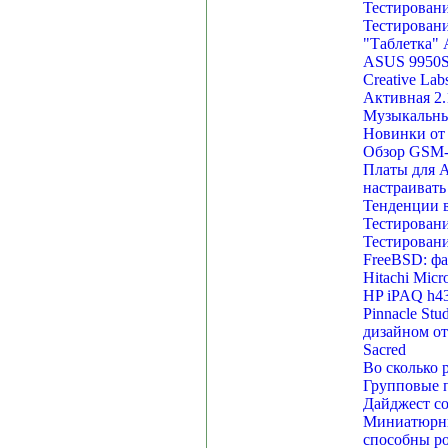
Тестировани
Тестировани
"Таблетка" 
ASUS 9950SE
Creative La
Активная 2.
Музыкальны
Новинки от 
Обзор GSM-
Платы для A
настраивать
Тенденции в
Тестировани
Тестировани
FreeBSD: фа
Hitachi Micr
HP iPAQ h43
Pinnacle St
дизайном от
Sacred
Во сколько 
Групповые п
Дайджест со
Миниатюрный
способны ро