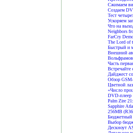
Сжимаем ви
Создаем DVD
Тест четыр
Ускоряем за
Что на выхо
Neighbors fr
FarCry Demo
The Lord of 
Быстрый и 
Внешний а
Вольфрамово
Часть перва
Встречайте о
Дайджест со
Обзор GSM-
Цветной ла
«Число проц
DVD-плеер 
Palm Zire 21
Sapphire At
256MB (R36
Бюджетный 
Выбор бюдж
Дескноут 
Детальное и