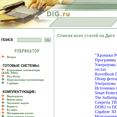
Список всех статей на Диге
ПОИСК
"Хроники PC
Новые
Программы д
Ультразумы 
ГОТОВЫЕ СИСТЕМЫ:
тестах
Карманные компьютеры
(КПК, PDA)
RoverBook D
Ноутбуки
Обзор фотоа
Персональные компьютеры
Ультразумы 
Серверы
Источники б
КОМПЛЕКТУЮЩИЕ:
Smart Protec
Видеокарты
The Sufferin
Винчестеры
Секреты ТВ
Звуковые карты
DDR2 vs DDR
Корпуса
Кулеры
Gigabyte 3D 
Материнские платы
Монохромны
Оперативная память