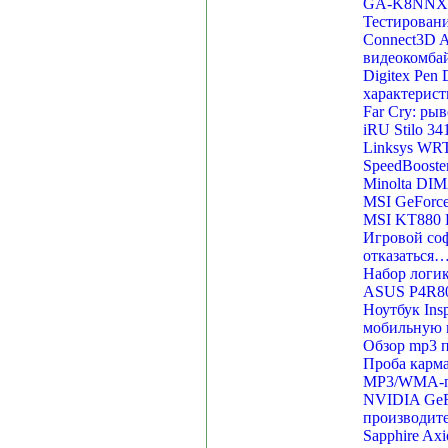
GA-K8NNXP-
Тестировани
Connect3D 
видеокомба
Digitex Pen
характерис
Far Cry: ры
iRU Stilo 3
Linksys WRT
SpeedBooste
Minolta DI
MSI GeForce
MSI KT880 D
Игровой соф
отказаться
Набор логи
ASUS P4R8
Ноутбук Insp
мобильную 
Обзор mp3 п
Проба карм
MP3/WMA-пл
NVIDIA GeFo
производите
Sapphire Ax