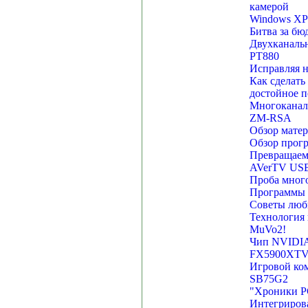
камерой
Windows X
Битва за бю
Двухканальн
PT880
Исправляя н
Как сделать
достойное 
Многоканал
ZM-RSA
Обзор матер
Обзор прогр
Превращаем 
AVerTV USB
Проба много
Программы д
Советы люб
Технология в
MuVo2!
Чип NVIDIA 
FX5900XT
Игровой ком
SB75G2
"Хроники PC
Интегрирова