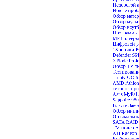
Недорогой 
Новые проб
Обзор матер
Обзор муль
Обзор ноут
Программы 
MP3 плеер
Цифровой р
"Хроники PC
Defender SP
XPlode Profe
Обзор TV-тю
Тестирован
Trinity GC-S
AMD Athlon
титанов про
Asus MyPal
Sapphire 98
Власть Зако
Обзор мини
Оптимальны
SATA RAID-
TV тюнер AV
ATI Radeon 
Выбираем ак