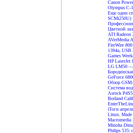
Canon Power
Olympus C-
Еще один с
SCMi250U)
Профессиона
Цветной лаз
ATI Radeon 
AVerMedia A
FireWire 80
1394a, USB 
Games Weekl
HP LaserJet 
LG LM50 — 
Бородинска
GeForce 680
Обзор GSM-т
Система вод
Asrock P4S5
Borland Cal
EnterTheLin
iТоги апрел
Linux. Made 
Macromedia 
Minolta Dim
Philips 535