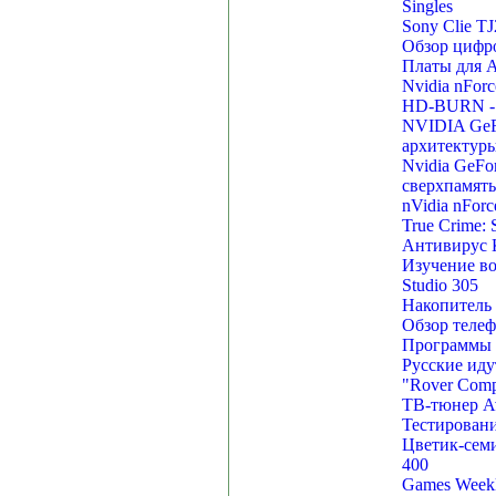
Singles
Sony Clie T
Обзор цифр
Платы для A
Nvidia nFor
HD-BURN - 
NVIDIA GeFo
архитектуры
Nvidia GeFo
сверхпамят
nVidia nFor
True Crime: S
Антивирус К
Изучение в
Studio 305
Накопитель 
Обзор телеф
Программы д
Русские иду
"Rover Comp
ТВ-тюнер Av
Тестирован
Цветик-сем
400
Games Weekl