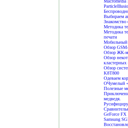
Macromedia 
ParticleIllusi
Беспроводно
Выбираем ак
Знакомство 
Методика те
Методика те
печати
Мобильный 
Обзор GSM-т
Обзор ЖК-м
Обзор некот
кластерных 
Обзор систе
K8T800
Одеваем кор
ОЧумелый 
Полезные м
Приключения
медведя.
Русифициру
Сравнительн
GeForce FX 
Samsung SG
Восстановл