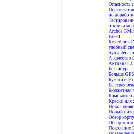
Опасность з
Перспектив
по доработк
Тестировани
отклика мен
Archos GMin
Breed
Roverbook 
удобный св
Symantec: "
А качество 
Активная 2.
Без шнура
Больше GPS,
Бумага все с
Быстрая реа
Бюджетная 
Компьютер 
Краски для ф
Новогодняя 
Новый вито
Обзор корп
Обзор мини
Поколение D
Претендент