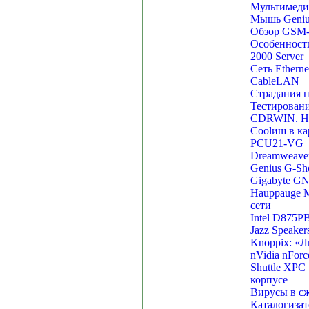
Мультимедий
Мышь Genius
Обзор GSM-
Особенност
2000 Server
Сеть Etherne
CableLAN
Страдания 
Тестировани
CDRWIN. Не
Coolиш в ка
PCU21-VG
Dreamweave
Genius G-Sh
Gigabyte G
Hauppauge 
сети
Intel D875PB
Jazz Speake
Knoppix: «Л
nVidia nFor
Shuttle XPC
корпусе
Вирусы в сж
Каталогизат