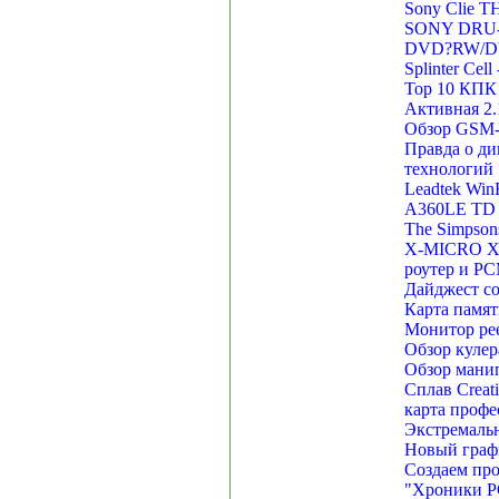
Sony Clie T
SONY DRU-5
DVD?RW/D
Splinter Cel
Top 10 КПК
Активная 2.
Обзор GSM-
Правда о д
технологий
Leadtek Win
A360LE TD 1
The Simpson
X-MICRO X
роутер и PC
Дайджест со
Карта памят
Монитор реес
Обзор кулера
Обзор манипу
Сплав Creat
карта профе
Экстремальн
Новый графи
Создаем про
"Хроники PC