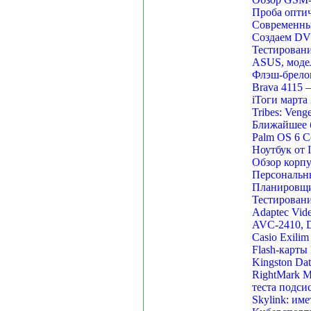
Проба опти
Современны
Создаем DVD
Тестирован
ASUS, моде
Флэш-брелок
Brava 4115
iТоги марта
Tribes: Veng
Ближайшее б
Palm OS 6 C
Ноутбук от I
Обзор корп
Персональны
Планировщик
Тестировани
Adaptec Vid
AVC-2410, D
Casio Exili
Flash-карты
Kingston Dat
RightMark M
теста подс
Skylink: име