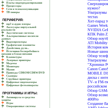
Платы видеоредактирования
Сверхшироко
Процессоры
нужно?
Сети и телекоммуникации
Ультразумы 
ТВ тюнеры
тестах
ПЕРИФЕРИЯ:
Хит-парад т
mp3 и аудио плееры
Games Weekl
Аксесуары виртуальной
NVIDIA GeF
реальности
Акустические системы
КПК Palm Zi
Альтернативные носители
Обзор ноутб
данных
Видеопроекторы
ATI Mobilit
Графические планшеты
История ком
Джойстики, рули...
Новые шины.
Источники бесперебойного
питания и блоки питания
Обзор телеф
Клавиатуры
Ультразумы 
Лазерные принтеры
Модемы
"Хроники PC
Мониторы
Canon CanoS
Мыши
MOBILE DIS
Приводы CDROM/CDRW/DVD
Сканеры
диска с инт
Струйные принтеры
TV- и FM-т
Цифровые видеокамеры
Цифровые фотоаппараты
российском
Обзор GSM-
ПРОГРАММЫ И ИГРЫ:
Обзор возм
Антивирусы и средства
400Pro
защиты
Создание f
Игры
Операционные системы
AMD Athlon 