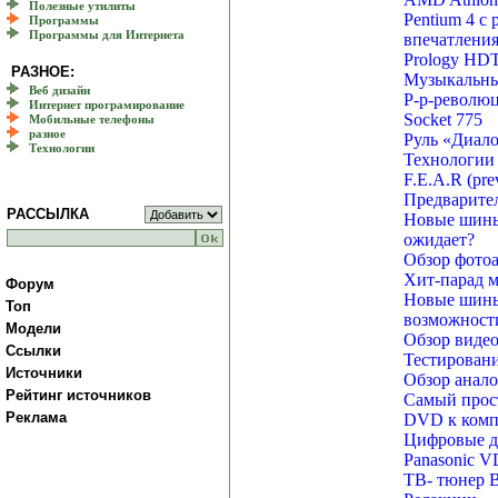
Полезные утилиты
Pentium 4 с
Программы
Программы для Интернета
впечатлени
Prology HD
РАЗНОЕ:
Музыкальны
Веб дизайн
Р-р-революц
Интернет програмирование
Socket 775
Мобильные телефоны
разное
Руль «Диало
Технологии
Технологии 
F.E.A.R (pre
Предварите
РАССЫЛКА
Новые шины.
ожидает?
Обзор фотоа
Хит-парад 
Форум
Новые шины.
Топ
возможност
Модели
Обзор виде
Ссылки
Тестировани
Источники
Обзор анало
Рейтинг источников
Самый прос
Реклама
DVD к комп
Цифровые ди
Panasonic 
ТВ- тюнер B