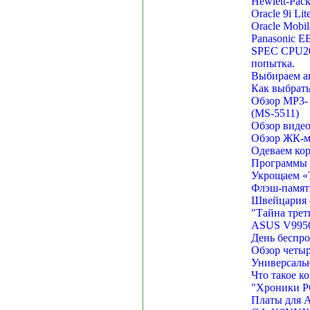
Hewlett-Pack
Oracle 9i Li
Oracle Mobi
Panasonic E
SPEC CPU200
попытка.
Выбираем ак
Как выбрать
Обзор MP3-
(MS-5511)
Обзор виде
Обзор ЖК-м
Одеваем кор
Программы 
Укрощаем «Т
Флэш-память
Швейцария 
"Тайна трет
ASUS V9950 
День беспро
Обзор четыр
Универсаль
Что такое к
"Хроники PC
Платы для A