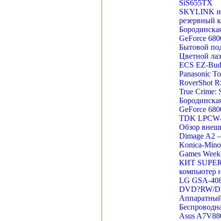
SiS655TX
SKYLINK и E
резервный к
Бородинска
GeForce 6800
Бытовой под
Цветной лаз
ECS EZ-Bud
Panasonic T
RoverShot R
True Crime: 
Бородинска
GeForce 6800
TDK LPCW-1
Обзор внешн
Dimage A2 
Konica-Mino
Games Weekl
КИТ SUPER 
компьютер н
LG GSA-408
DVD?RW/D
Аппаратный
Беспроводна
Asus A7V88