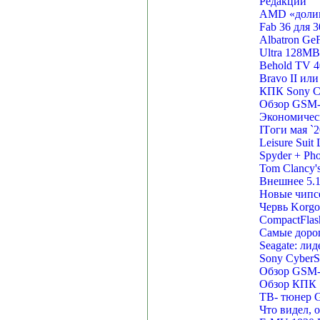
Редакции
AMD «долив
Fab 36 для 
Albatron Ge
Ultra 128M
Behold TV 
Bravo II ил
КПК Sony C
Обзор GSM-
Экономическ
ITоги мая `
Leisure Suit
Spyder + Ph
Tom Clancy's
Внешнее 5.
Новые чипсет
Червь Korgo
CompactFlash
Cамые доро
Seagate: ли
Sony CyberS
Обзор GSM-
Обзор КПК «
ТВ- тюнер G
Что видел, 