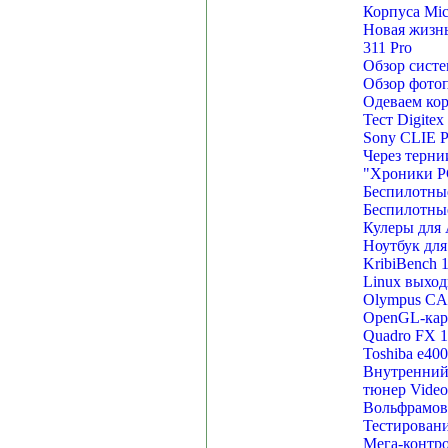
Корпуса Mic
Новая жизн
311 Pro
Обзор сист
Обзор фотоп
Одеваем кор
Тест Digitex
Sony CLIE P
Через терни
"Хроники PC
Беспилотные
Беспилотные
Кулеры для 
Ноутбук дл
KribiBench 
Linux выход
Olympus C
OpenGL-карт
Quadro FX 1
Toshiba e40
Внутренний
тюнер Video
Вольфрамово
Тестирован
Мега-контро