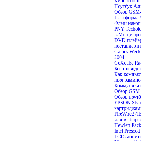
Киберспорт:
Ноутбук Asu
Обзор GSM-т
Платформа Sh
Флэш-накопи
PNY Techolog
5-Мп цифров
DVD-плейер 
нестандартн
Games Weekl
2004.
GeXcube Ra
Беспроводно
Как компьют
программног
Коммуникат
Обзор GSM-т
Обзор ноутбу
EPSON Stylu
картриджам
FireWire2 (I
или выбирае
Hewlett-Pac
Intel Presco
LCD-монито