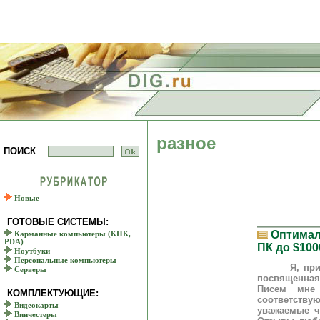
разное
ПОИСК
Новые
ГОТОВЫЕ СИСТЕМЫ:
Оптимал
Карманные компьютеры (КПК,
PDA)
ПК до $100
Ноутбуки
Персональные компьютеры
Я, признаюс
Серверы
посвященная 
Писем мне
КОМПЛЕКТУЮЩИЕ:
соответству
Видеокарты
уважаемые ч
Винчестеры