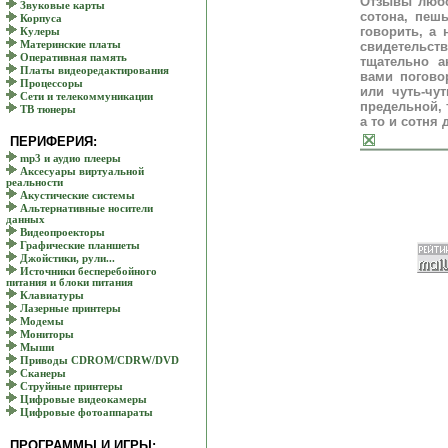
Отзывы любо
Звуковые карты
сотона, пешы
Корпуса
говорить, а 
Кулеры
Материнские платы
свидетельст
Оперативная память
тщательно а
Платы видеоредактирования
вами погово
Процессоры
или чуть-чу
Сети и телекоммуникации
предельной, 
ТВ тюнеры
а то и сотня
ПЕРИФЕРИЯ:
mp3 и аудио плееры
Аксесуары виртуальной
реальности
Акустические системы
Альтернативные носители
данных
Видеопроекторы
Графические планшеты
Джойстики, рули...
Источники бесперебойного
питания и блоки питания
Клавиатуры
Лазерные принтеры
Модемы
Мониторы
Мыши
Приводы CDROM/CDRW/DVD
Сканеры
Струйные принтеры
Цифровые видеокамеры
Цифровые фотоаппараты
ПРОГРАММЫ И ИГРЫ: