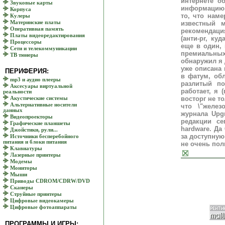
интернете о
Звуковые карты
информацию, 
Корпуса
то, что нам
Кулеры
Материнские платы
известный 
Оперативная память
рекомендаци
Платы видеоредактирования
(анти-pr, ку
Процессоры
еще в один, 
Сети и телекоммуникации
премиальны
ТВ тюнеры
обнаружил я 
уже описана 
ПЕРИФЕРИЯ:
в фатум, обл
mp3 и аудио плееры
разлитый по
Аксесуары виртуальной
работает, я
реальности
восторг не то
Акустические системы
Альтернативные носители
что \"желез
данных
журнала Upg
Видеопроекторы
редакции се
Графические планшеты
hardware. Да
Джойстики, рули...
за доступную
Источники бесперебойного
питания и блоки питания
не очень пол
Клавиатуры
Лазерные принтеры
Модемы
Мониторы
Мыши
Приводы CDROM/CDRW/DVD
Сканеры
Струйные принтеры
Цифровые видеокамеры
Цифровые фотоаппараты
ПРОГРАММЫ И ИГРЫ: