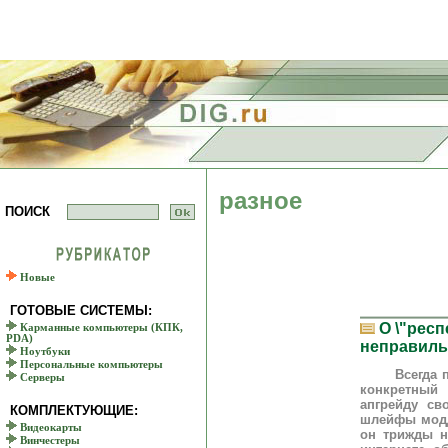
разное
ПОИСК
Новые
ГОТОВЫЕ СИСТЕМЫ:
О \"респ
Карманные компьютеры (КПК,
PDA)
неправиль
Ноутбуки
Персональные компьютеры
Всегда прие
Серверы
конкретный
апгрейду св
КОМПЛЕКТУЮЩИЕ:
шлейфы модд
Видеокарты
он трижды н
Винчестеры