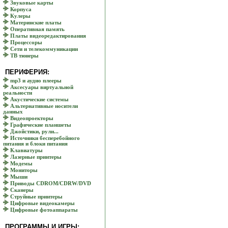
Звуковые карты
Корпуса
Кулеры
Материнские платы
Оперативная память
Платы видеоредактирования
Процессоры
Сети и телекоммуникации
ТВ тюнеры
ПЕРИФЕРИЯ:
mp3 и аудио плееры
Аксесуары виртуальной
реальности
Акустические системы
Альтернативные носители
данных
Видеопроекторы
Графические планшеты
Джойстики, рули...
Источники бесперебойного
питания и блоки питания
Клавиатуры
Лазерные принтеры
Модемы
Мониторы
Мыши
Приводы CDROM/CDRW/DVD
Сканеры
Струйные принтеры
Цифровые видеокамеры
Цифровые фотоаппараты
ПРОГРАММЫ И ИГРЫ: