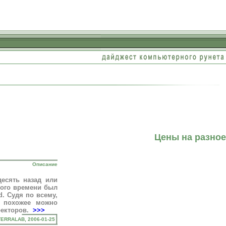
Цены на разное
Описание
сять назад или
того времени был
d. Судя по всему,
о похожее можно
оекторов.
>>>
TERRALAB, 2006-01-25